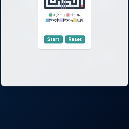
スタート
ゴール
探索中
探索済
経路
Start
Reset