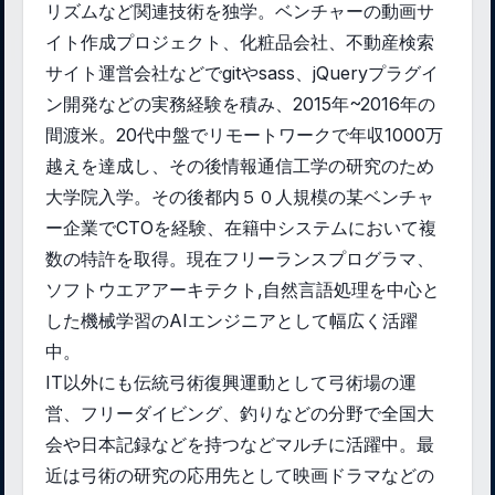
リズムなど関連技術を独学。ベンチャーの動画サ
イト作成プロジェクト、化粧品会社、不動産検索
サイト運営会社などでgitやsass、jQueryプラグイ
ン開発などの実務経験を積み、2015年~2016年の
間渡米。20代中盤でリモートワークで年収1000万
越えを達成し、その後情報通信工学の研究のため
大学院入学。その後都内５０人規模の某ベンチャ
ー企業でCTOを経験、在籍中システムにおいて複
数の特許を取得。現在フリーランスプログラマ、
ソフトウエアアーキテクト,自然言語処理を中心と
した機械学習のAIエンジニアとして幅広く活躍
中。
IT以外にも伝統弓術復興運動として弓術場の運
営、フリーダイビング、釣りなどの分野で全国大
会や日本記録などを持つなどマルチに活躍中。最
近は弓術の研究の応用先として映画ドラマなどの