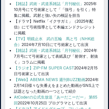
【雑誌】武術・武道系雑誌「月刊秘伝」
2025年
10月号にて弓術家として「「強弓」を引く」特
集に掲載。武射と強い矢の検証を担当
【ドラマ】Netflix「イクサガミ」（2025年配
信）にて弓術指導として本編エンドクレジット
に掲載
【TV】明鏡止水 武の五輪 馬と弓（NHK総
合）
2024年7月10日にて弓術家として出演
【雑誌】武術・武道系雑誌「月刊秘伝」
2024年
7月号にて弓術家として表紙及び「射倒す、射抜
く」コラムに掲載
【ラジオ】ZIP-FM SUPER CAST
2024年2月15
日弓術家として出演
【Web】ABEMA NEWS 週刊BUZZ動画
2024年
2月14日様々な矢番えをまとめた動画がSNS上で
話題となった動画の一つとして紹介
AtCoderの公式生放送「あーだこーだー」 第65
回
2022年10月25日 プログラマとして出演
【ドラマ】アイドルグループ フレンチ・キ