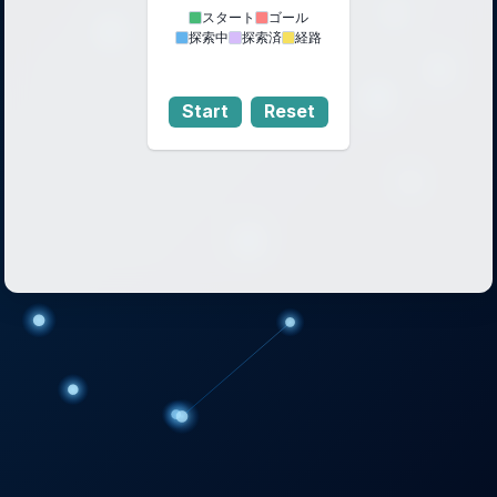
スタート
ゴール
探索中
探索済
経路
Start
Reset