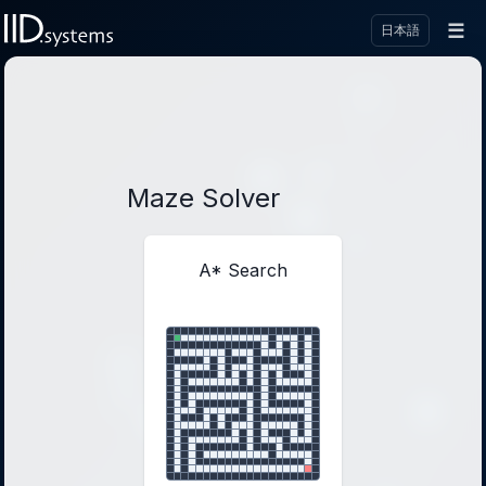
☰
日本語
Maze Solver
A* Search