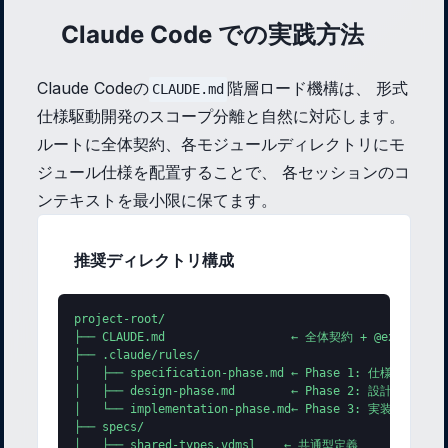
Claude Code での実践方法
Claude Codeの
階層ロード機構は、 形式
CLAUDE.md
仕様駆動開発のスコープ分離と自然に対応します。
ルートに全体契約、各モジュールディレクトリにモ
ジュール仕様を配置することで、 各セッションのコ
ンテキストを最小限に保てます。
推奨ディレクトリ構成
project-root/

├── CLAUDE.md                  ← 全体契約 + @ext規約
├── .claude/rules/

│   ├── specification-phase.md ← Phase 1: 仕様編集時の
│   ├── design-phase.md        ← Phase 2: 設計時の規約
│   └── implementation-phase.md← Phase 3: 実装時の規約
├── specs/

│   ├── shared-types.vdmsl    ← 共通型定義
