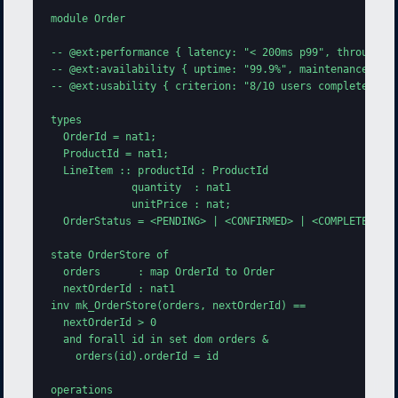
module Order

-- @ext:performance { latency: "< 200ms p99", throughput
-- @ext:availability { uptime: "99.9%", maintenance_wind
-- @ext:usability { criterion: "8/10 users complete chec
types

  OrderId = nat1;

  ProductId = nat1;

  LineItem :: productId : ProductId

             quantity  : nat1

             unitPrice : nat;

  OrderStatus = <PENDING> | <CONFIRMED> | <COMPLETED> | 
state OrderStore of

  orders      : map OrderId to Order

  nextOrderId : nat1

inv mk_OrderStore(orders, nextOrderId) ==

  nextOrderId > 0

  and forall id in set dom orders &

    orders(id).orderId = id

operations
