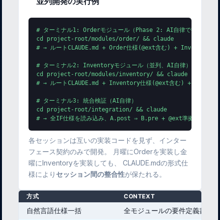
並列開発の実行例
# ターミナル1: Orderモジュール（Phase 2: AI自律で技術選定→
cd project-root/modules/order/ && claude

# → ルートCLAUDE.md + Order仕様(@ext含む) + Inventory/P
# ターミナル2: Inventoryモジュール（並列、AI自律）

cd project-root/modules/inventory/ && claude

# → ルートCLAUDE.md + Inventory仕様(@ext含む) + Order I
# ターミナル3: 統合検証（AI自律）

cd project-root/integration/ && claude

# → 全IF仕様を読み込み、A.post ⇒ B.pre + @ext準拠を検査
各セッションは互いの実装コードを見ず、インター
フェース契約のみで開発。 月曜にOrderを実装し金
曜にInventoryを実装しても、 CLAUDE.mdの形式仕
様により
セッション間の整合性
が保たれる。
方式
CONTEXT
自然言語仕様一括
全モジュールの要件定義書