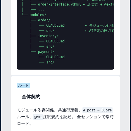
│   ├── order-interface.vdmsl ← IF契約 + @ext注釈

│   └── ...

└── modules/

    ├── order/

    │   ├── CLAUDE.md          ← モジュール仕様（遅延ロ
    │   └── src/               ← AI選定の技術で実装

    ├── inventory/

    │   ├── CLAUDE.md

    │   └── src/

    └── payment/

        ├── CLAUDE.md

        └── src/
ルート
全体契約
モジュール依存関係、共通型定義、
A.post ⇒ B.pre
ルール、
注釈規約を記述。 全セッションで常時
@ext
ロード。