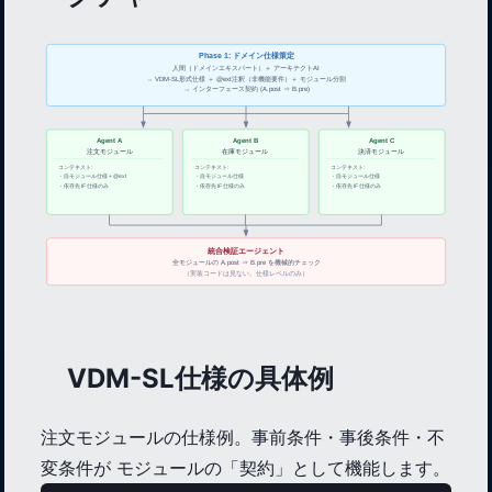
Phase 1: ドメイン仕様策定
人間（ドメインエキスパート）＋ アーキテクトAI
→ VDM-SL形式仕様 ＋ @ext注釈（非機能要件）＋ モジュール分割
→ インターフェース契約 (A.post ⇒ B.pre)
Agent A
Agent B
Agent C
注文モジュール
在庫モジュール
決済モジュール
コンテキスト:
コンテキスト:
コンテキスト:
・自モジュール仕様 + @ext
・自モジュール仕様
・自モジュール仕様
・依存先 IF 仕様のみ
・依存先 IF 仕様のみ
・依存先 IF 仕様のみ
統合検証エージェント
全モジュールの A.post ⇒ B.pre を機械的チェック
（実装コードは見ない。仕様レベルのみ）
VDM-SL仕様の具体例
注文モジュールの仕様例。事前条件・事後条件・不
変条件が モジュールの「契約」として機能します。