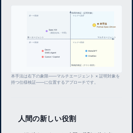
演繹的検証（証明対象）
単一×帰納
マルチ×演繹
本手法
★
Formal-Spec-Driven
Spec Kit
（構造化NL・中間）
単一エージェント
マルチエージェント
単一×帰納
マルチ×帰納
Devin
MetaGPT
SWE-Agent
ChatDev
Cursor / Copilot
帰納的検証（テスト依存）
本手法は右下の象限——マルチエージェント × 証明対象を
持つ仕様検証——に位置するアプローチです。
人間の新しい役割