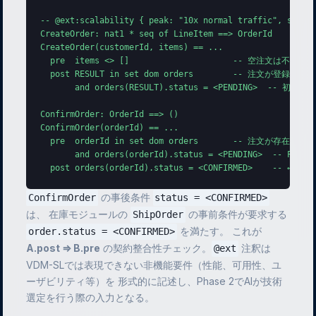
-- @ext:scalability { peak: "10x normal traffic", strate
CreateOrder: nat1 * seq of LineItem ==> OrderId

CreateOrder(customerId, items) == ...

  pre  items <> []                     -- 空注文は不可

  post RESULT in set dom orders        -- 注文が登録される

       and orders(RESULT).status = <PENDING>  -- 初期状態
ConfirmOrder: OrderId ==> ()

ConfirmOrder(orderId) == ...

  pre  orderId in set dom orders       -- 注文が存在する

       and orders(orderId).status = <PENDING>  -- PE
  post orders(orderId).status = <CONFIRMED>    --
の事後条件
ConfirmOrder
status = <CONFIRMED>
は、 在庫モジュールの
の事前条件が要求する
ShipOrder
を満たす。 これが
order.status = <CONFIRMED>
A.post ⇒ B.pre
の契約整合性チェック。
注釈は
@ext
VDM-SLでは表現できない非機能要件（性能、可用性、ユ
ーザビリティ等）を 形式的に記述し、Phase 2でAIが技術
選定を行う際の入力となる。