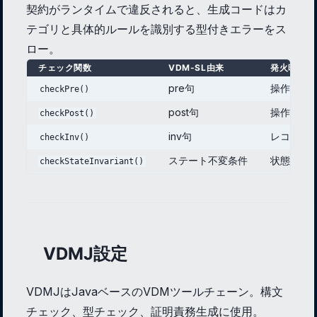
契約がランタイムで違反されると、生成コードはカ
テゴリと具体的ルールを識別する型付きエラーをス
ロー。
チェック関数
VDM-SL由来
発火時期
pre句
操作実行前
checkPre()
post句
操作完了後
checkPost()
inv句
レコード構
checkInv()
ステート不変条件
状態変更後
checkStateInvariant()
VDMJ設定
VDMJはJavaベースのVDMツールチェーン。構文
チェック、型チェック、証明責務生成に使用。