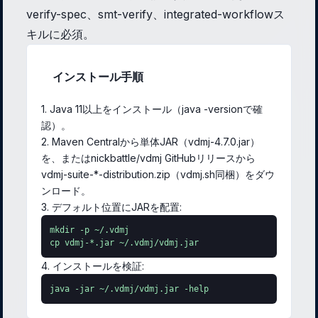
verify-spec、smt-verify、integrated-workflowス
キルに必須。
インストール手順
1. Java 11以上をインストール（java -versionで確
認）。
2. Maven Centralから単体JAR（vdmj-4.7.0.jar）
を、またはnickbattle/vdmj GitHubリリースから
vdmj-suite-*-distribution.zip（vdmj.sh同梱）をダウ
ンロード。
3. デフォルト位置にJARを配置:
mkdir -p ~/.vdmj

cp vdmj-*.jar ~/.vdmj/vdmj.jar
4. インストールを検証:
java -jar ~/.vdmj/vdmj.jar -help