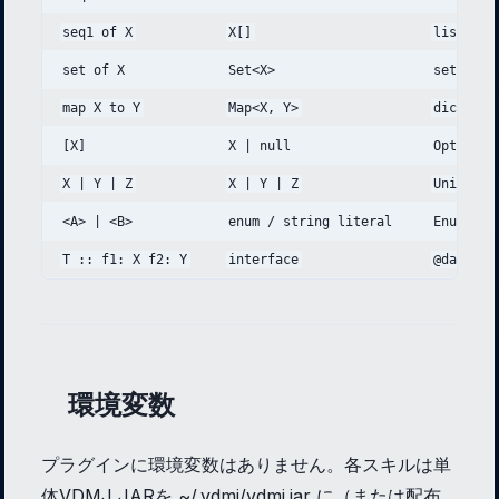
seq1 of X
X[]
list[X]
set of X
Set<X>
set[X]
map X to Y
Map<X, Y>
dict[X, 
[X]
X | null
Optional
X | Y | Z
X | Y | Z
Union[X,
<A> | <B>
enum / string literal
Enum
T :: f1: X f2: Y
interface
@datacla
環境変数
プラグインに環境変数はありません。各スキルは単
体VDMJ JARを ~/.vdmj/vdmj.jar に（または配布