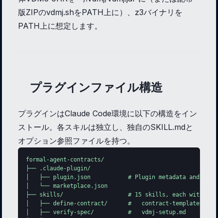
版ZIPのvdmj.shをPATH上に）、z3バイナリを
PATH上に想定します。
プラグインファイル構造
プラグインはClaude Code環境に以下の構造をイン
ストール。各スキルは独立し、独自のSKILL.mdと
オプション参照ファイルを持つ。
formal-agent-contracts/

├── .claude-plugin/

│   ├── plugin.json           # Plugin metadata and versi
│   └── marketplace.json

├── skills/                   # 15 skills, each with SKIL
│   ├── define-contract/      #   contract-templates.md (
│   ├── verify-spec/          #   vdmj-setup.md
