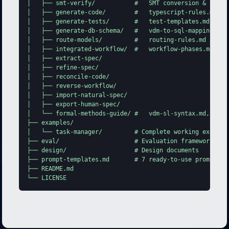
│   ├── smt-verify/           #   SMT conversion & type-m
│   ├── generate-code/        #   typescript-rules.md, py
│   ├── generate-tests/       #   test-templates.md (new 
│   ├── generate-db-schema/   #   vdm-to-sql-mapping.md, 
│   ├── route-models/         #   routing-rules.md (new i
│   ├── integrated-workflow/  #   workflow-phases.md, ses
│   ├── extract-spec/

│   ├── refine-spec/

│   ├── reconcile-code/

│   ├── reverse-workflow/

│   ├── import-natural-spec/

│   ├── export-human-spec/

│   └── formal-methods-guide/ #   vdm-sl-syntax.md, po-ty
├── examples/

│   └── task-manager/         # Complete working example

├── eval/                     # Evaluation framework (tas
├── design/                   # Design documents

├── prompt-templates.md       # 7 ready-to-use prompt tem
├── README.md

└── LICENSE