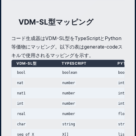
VDM-SL型マッピング
コード生成器はVDM-SL型をTypeScriptとPython
等価物にマッピング。以下の表はgenerate-codeス
キルで使用されるマッピングを示す。
VDM-SL型
TYPESCRIPT
PYTHON
bool
boolean
bool
nat
number
int
nat1
number
int
int
number
int
real
number
float
char
string
str
seq of X
X[]
list[X]