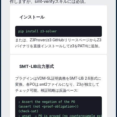
作しますが、smt-verifyスキルには必須。
インストール
pip install z3-solver
または、Z3Prover/z3 GitHubリリースページからZ3
バイナリを直接インストールしてz3をPATHに追加。
SMT-LIB出力形式
プラグインはVDM-SL証明責務をSMT-LIB 2.6形式に
変換。各POは.smt2ファイルになり、Z3が独立して
チェック可能。検証戦略は反論ベース:
; Assert the negation of the PO

(assert (not <proof-obligation>))

(check-sat)

; unsat  → PO is proved (no counterexample exists)
