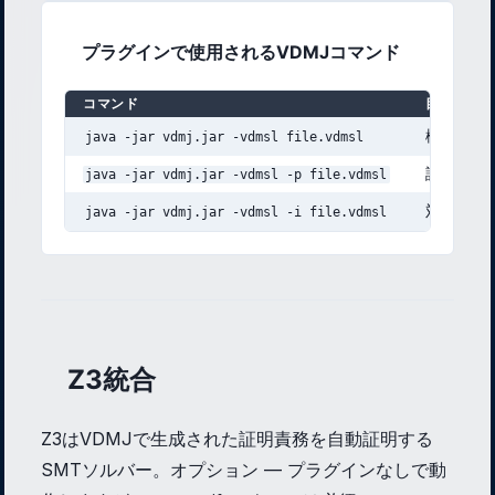
プラグインで使用されるVDMJコマンド
コマンド
目的
構文と型
java -jar vdmj.jar -vdmsl file.vdmsl
証明責務
java -jar vdmj.jar -vdmsl -p file.vdmsl
対話式イ
java -jar vdmj.jar -vdmsl -i file.vdmsl
Z3統合
Z3はVDMJで生成された証明責務を自動証明する
SMTソルバー。オプション — プラグインなしで動