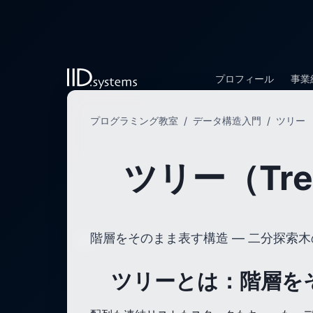
プロフィール
事業
プログラミング教室
/
データ構造入門
/
ツリー
ツリー（Tr
階層をそのまま表す構造 — 二分探索木の 
ツリーとは：階層を