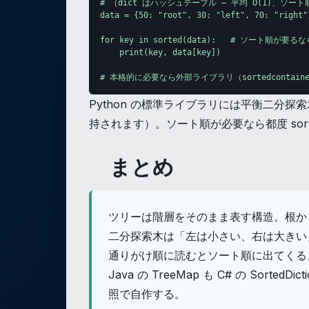
# （dict はハッシュテーブル — 平均 O(1)、ソート
data = {50: "root", 30: "left", 70: "right"}
for key in sorted(data):   # ソート順が要
    print(key, data[key])

# 本格的に必要なら外部ライブラリ（sortedcontain
Python の標準ライブラリには平衡二分探
持されます）。ソート順が必要なら都度 sorted
まとめ
ツリーは階層をそのまま表す構造。根か
二分探索木は「左は小さい、右は大きい」の
通りがけ順に読むとソート順に出てくる
Java の TreeMap も C# の Sor
照で自作する。