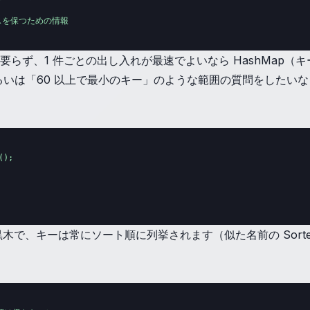
ランスを保つための情報

が要らず、1 件ごとの出し入れが最速でよいなら HashMap（
いは「60 以上で最小のキー」のような範囲の質問をしたいなら Tre
);

> も中身は赤黒木で、キーは常にソート順に列挙されます（似た名前の So