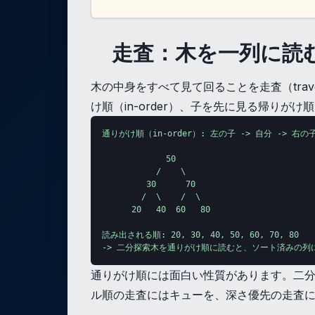
走査：木を一列に読
木の中身をすべて見て回ることを走査（traver
け順（in-order）、子を先に見る帰りがけ
通りがけ順（in-order）: 左の子 -> 自分 -> 右の
             50

           /    \

         30      70

        /  \    /  \

      20   40  60   80

読み出される順: 20, 30, 40, 50, 60, 70, 80

-> 二分探索木を通りがけ順に読むと、ソート済みの列
通りがけ順には面白い性質があります。二分
ル順の走査にはキューを、深さ優先の走査に