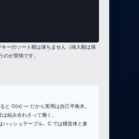
 ですがキーのソート順は保ちません（挿入順は保
を使うのが実情です。
と O(n) — だから実用は自己平衡木。
造は組み合わさって働く。
、dict はハッシュテーブル。C では構造体と参