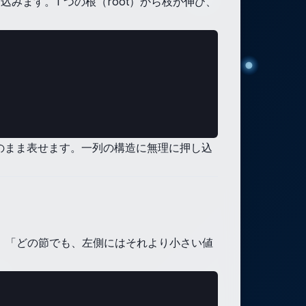
ます。1 つの根（root）から枝が伸び、
そのまま表せます。一列の構造に無理に押し込
e）は、「どの節でも、左側にはそれより小さい値