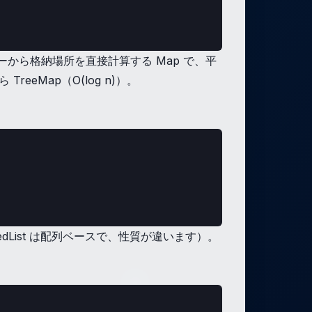
キーから格納場所を直接計算する Map で、平
eMap（O(log n)）。
rtedList は配列ベースで、性質が違います）。