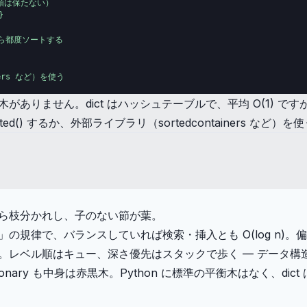
順は保たない）



るなら都度ソートする

ers など）を使う
索木がありません。dict はハッシュテーブルで、平均 O(1)
() するか、外部ライブラリ（sortedcontainers など）
ら枝分かれし、子のない節が葉。
規律で、バランスしていれば検索・挿入とも O(log n)。偏る
。レベル順はキュー、深さ優先はスタックで歩く — データ構
tedDictionary も中身は赤黒木。Python に標準の平衡木はなく