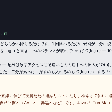
20 回）
ちらかへ降りるだけです。1 回比べるたびに候補が半分に絞ら
g n と書き、木のバランスが取れていれば O(log n) — 10
ください — 配列は添字アクセスこそ速いものの途中への挿入が O
ました。二分探索木は、探すのも入れるのも O(log n) にす
直線に伸びて実質ただの連結リストになり、検索は O(n) 
己平衡木（AVL 木、赤黒木など）です。Java の TreeMa