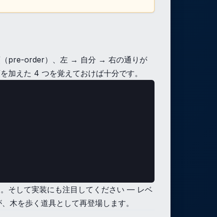
re-order）、左 → 自分 → 右の通りが
ル順を加えた 4 つを覚えておけば十分です。
。そして実装にも注目してください — レベ
が、木を歩く道具として再登場します。