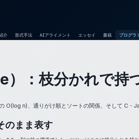
紹介
形式手法
AIアライメント
エッセイ
書籍
プログラ
ee）：枝分かれで持
O(log n)、通りがけ順とソートの関係、そして C・Jav
そのまま表す