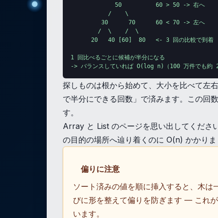
             50          60 > 50 -> 右へ

           /    \

         30      70      60 < 70 -> 左へ

        /  \    /  \

      20   40 [60]  80   <- 3 回の比較で到着

1 回比べるごとに候補が半分になる

-> バランスしていれば O(log n)（100 万件でも約 
探しものは根から始めて、大小を比べて左右ど
で半分にできる回数」で済みます。この回数を lo
す。
Array と List のページを思い出して
の目的の場所へ辿り着くのに O(n) かかり
偏りに注意
ソート済みの値を順に挿入すると、木は一
びに形を整えて偏りを防ぎます — これが自
います。