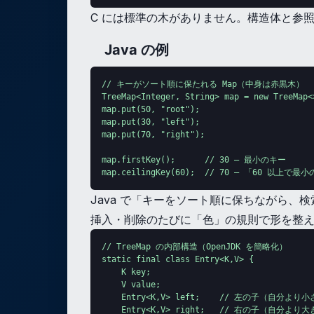
C には標準の木がありません。構造体と参照
Java の例
// キーがソート順に保たれる Map（中身は赤黒木）

TreeMap<Integer, String> map = new TreeMap<>
map.put(50, "root");

map.put(30, "left");

map.put(70, "right");

map.firstKey();      // 30 — 最小のキー

map.ceilingKey(60);  // 70 — 「60 以上で最
Java で「キーをソート順に保ちながら、検索・
挿入・削除のたびに「色」の規則で形を整
// TreeMap の内部構造（OpenJDK を簡略化）

static final class Entry<K,V> {

    K key;

    V value;

    Entry<K,V> left;    // 左の子（自分より
    Entry<K,V> right;   // 右の子（自分より