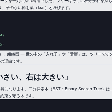
ータを一列に持つ構造でした。ツリーはそこに枝分かれを持ち込み
き、子のない節を葉（leaf）と呼びます。
f）

る）
M）、組織図 — 世の中の「入れ子」や「階層」は、ツリーで
一の理由です。
小さい、右は大きい」
になります。二分探索木（BST：Binary Search Tre
う約束を守る木です。