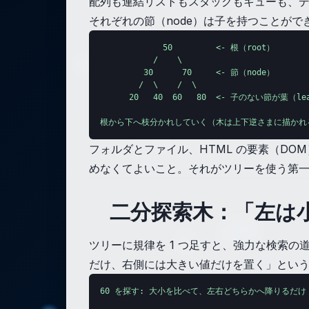
配列も連結リストもスタックもキューも、デ
それぞれの節（node）は子を持つことがで
             50         <- 根（root）

           /    \

         30      70     <- 節（node）

        /  \    /  \

      20   40  60   80  <- 子のない節が葉（lea
根から下へ枝分かれしていく（木は上下逆さまに描かれ
フォルダとファイル、HTML の要素（DO
めなくてよいこと。それがツリーを使う第
二分探索木：「左は
ツリーに規律を 1 つ足すと、強力な検索の道具
だけ、右側には大きい値だけを置く」とい
60 を探す: 大小を比べて、左右どちらかへ降りるだけ
