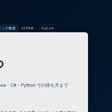
GitHub
ミング教室
English
↗
つ
a・C#・Python での持ち方まで