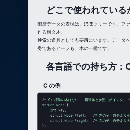
どこで使われている
階層データの表現は、ほぼツリーです。ファ
作る構文木。
検索の道具としても要所にいます。データベ
身であるヒープも、木の一種です。
各言語での持ち方：C・J
C の例
/* C: 標準の木はない — 構造体と参照（ポインタ）で自
struct Node {

    int key;

    struct Node *left;   /* 左の子（自分より
    struct Node *right;  /* 右の子（自分より
};