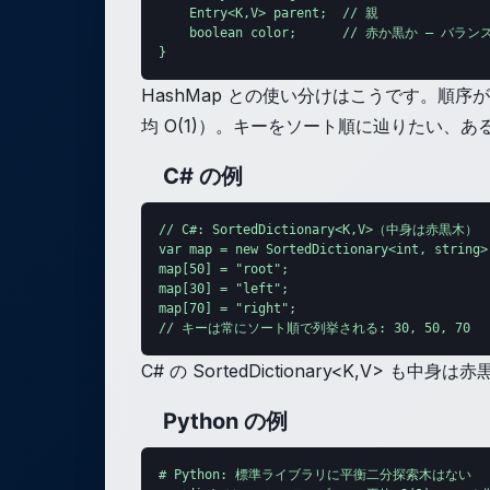
    Entry<K,V> parent;  // 親

    boolean color;      // 赤か黒か — バ
}
HashMap との使い分けはこうです。順序
均 O(1)）。キーをソート順に辿りたい、ある
C# の例
// C#: SortedDictionary<K,V>（中身は赤黒木）

var map = new SortedDictionary<int, string>(
map[50] = "root";

map[30] = "left";

map[70] = "right";

// キーは常にソート順で列挙される: 30, 50, 70
C# の SortedDictionary<K,V
Python の例
# Python: 標準ライブラリに平衡二分探索木はない
