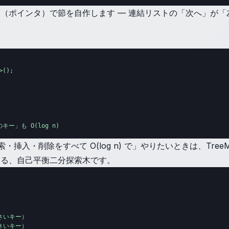
（ポインタ）で節を自作します — 連結リストの「次へ」が「左
();

小のキー」も O(log n)
挿入・削除をすべて O(log n) で」やりたいときは、TreeMap
える、自己平衡二分探索木です。
小さいキー）

大きいキー）
