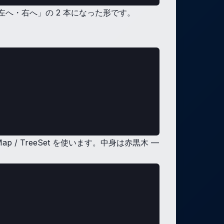
へ・右へ」の 2 本になった形です。
 / TreeSet を使います。中身は赤黒木 —