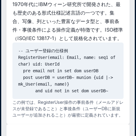
1970年代にIBMウィーン研究所で開発された、最
も歴史のある形式仕様記述言語の一つです。集
合、写像、列といった豊富なデータ型と、事前条
件・事後条件による操作定義が特徴です。ISO標準
（ISO/IEC 13817-1）として規格化されています。
-- ユーザー登録の仕様例

RegisterUser(email: Email, name: seq1 of 
char) uid: UserId

  pre email not in set dom userDB

  post userDB = userDB~ munion {uid |-> 
mk_User(email, name)}

       and uid not in set dom userDB~
この例では、RegisterUser操作の事前条件（メールアドレ
スが未登録であること）と事後条件（ユーザーDBに新規
ユーザーが追加されること）が厳密に定義されています。