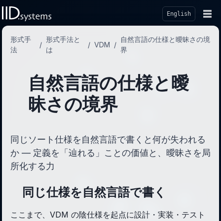
☰
English
形式手
形式手法と
自然言語の仕様と曖昧さの境
/
/
VDM
/
法
は
界
自然言語の仕様と曖
昧さの境界
同じソート仕様を自然言語で書くと何が失われる
か — 定義を「辿れる」ことの価値と、曖昧さを局
所化する力
同じ仕様を自然言語で書く
ここまで、VDM の陰仕様を起点に設計・実装・テスト