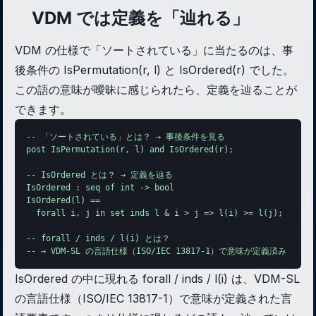
VDM では定義を「辿れる」
VDM の仕様で「ソートされている」に当たるのは、事
後条件の IsPermutation(r, l) と IsOrdered(r) でした。
この語の意味が曖昧に感じられたら、定義を辿ることが
できます。
-- 「ソートされている」とは？ → 事後条件を見る

post IsPermutation(r, l) and IsOrdered(r);

-- IsOrdered とは？ → 定義を辿る

IsOrdered : seq of int -> bool

IsOrdered(l) ==

  forall i, j in set inds l & i > j => l(i) >= l(j);

-- forall / inds / l(i) とは？

-- → VDM-SL の言語仕様（ISO/IEC 13817-1）で意味が定義済み
IsOrdered の中に現れる forall / inds / l(i) は、VDM-SL
の言語仕様（ISO/IEC 13817-1）で意味が定義された言