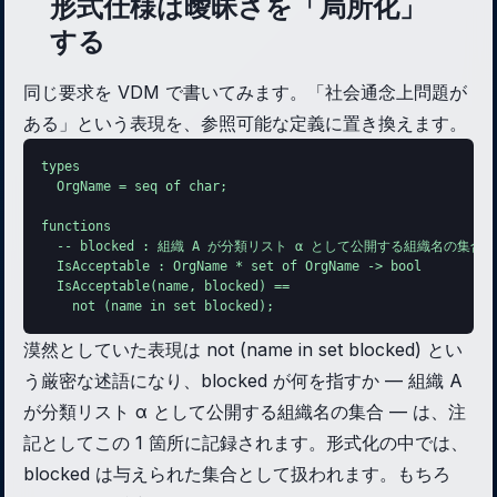
形式仕様は曖昧さを「局所化」
する
同じ要求を VDM で書いてみます。「社会通念上問題が
ある」という表現を、参照可能な定義に置き換えます。
types

  OrgName = seq of char;

functions

  -- blocked : 組織 A が分類リスト α として公開する組織名の集合

  IsAcceptable : OrgName * set of OrgName -> bool

  IsAcceptable(name, blocked) ==

    not (name in set blocked);
漠然としていた表現は not (name in set blocked) とい
う厳密な述語になり、blocked が何を指すか — 組織 A
が分類リスト α として公開する組織名の集合 — は、注
記としてこの 1 箇所に記録されます。形式化の中では、
blocked は与えられた集合として扱われます。もちろ